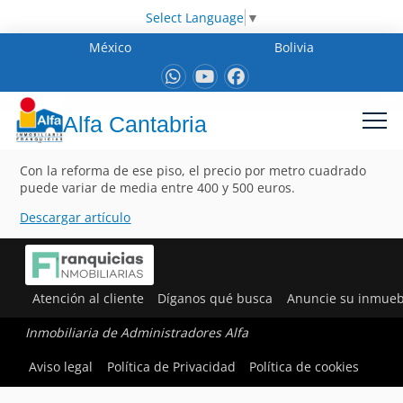
Select Language
▼
México
Bolivia
Alfa Cantabria
Con la reforma de ese piso, el precio por metro cuadrado
puede variar de media entre 400 y 500 euros.
Descargar artículo
Atención al cliente
Díganos qué busca
Anuncie su inmueb
Inmobiliaria de Administradores Alfa
Aviso legal
Política de Privacidad
Política de cookies