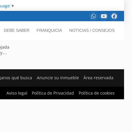
guage
▼
DEBE SABER
FRANQUICIA
NOTICIAS / CONSEJOS
ajada
 y….
ganos qué busca
Anuncie su inmueble
Área reservada
Aviso legal
Política de Privacidad
Política de cookies