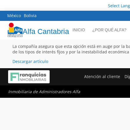
Select Lan
México
Bolivia
Alfa Cantabria
INICIO
¿POR QUÉ ALFA?
La compañía asegura que esta opción está en auge por la b
de los tipos de interés fijos y por la inestabilidad económica
Descargar artículo
Atención al cliente
Dí
Inmobiliaria de Administradores Alfa