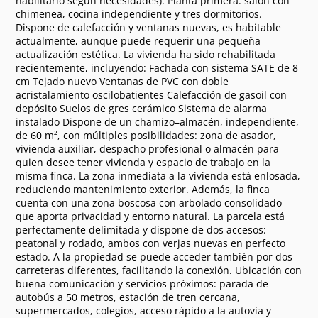
habilitarlo según necesidades). Planta primera: salón con
chimenea, cocina independiente y tres dormitorios.
Dispone de calefacción y ventanas nuevas, es habitable
actualmente, aunque puede requerir una pequeña
actualización estética. La vivienda ha sido rehabilitada
recientemente, incluyendo: Fachada con sistema SATE de 8
cm Tejado nuevo Ventanas de PVC con doble
acristalamiento oscilobatientes Calefacción de gasoil con
depósito Suelos de gres cerámico Sistema de alarma
instalado Dispone de un chamizo–almacén, independiente,
de 60 m², con múltiples posibilidades: zona de asador,
vivienda auxiliar, despacho profesional o almacén para
quien desee tener vivienda y espacio de trabajo en la
misma finca. La zona inmediata a la vivienda está enlosada,
reduciendo mantenimiento exterior. Además, la finca
cuenta con una zona boscosa con arbolado consolidado
que aporta privacidad y entorno natural. La parcela está
perfectamente delimitada y dispone de dos accesos:
peatonal y rodado, ambos con verjas nuevas en perfecto
estado. A la propiedad se puede acceder también por dos
carreteras diferentes, facilitando la conexión. Ubicación con
buena comunicación y servicios próximos: parada de
autobús a 50 metros, estación de tren cercana,
supermercados, colegios, acceso rápido a la autovía y