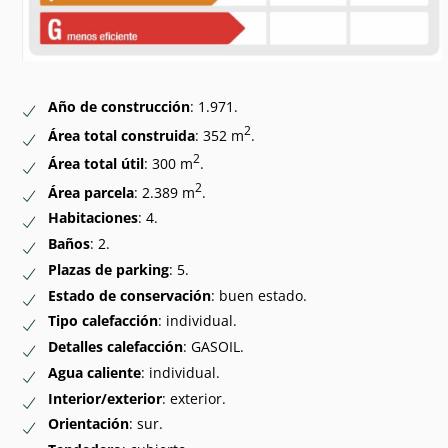
Año de construcción
: 1.971.
2
Área total construida
: 352 m
.
2
Área total útil
: 300 m
.
2
Área parcela
: 2.389 m
.
Habitaciones
: 4.
Baños
: 2.
Plazas de parking
: 5.
Estado de conservación
: buen estado.
Tipo calefacción
: individual.
Detalles calefacción
: GASOIL.
Agua caliente
: individual.
Interior/exterior
: exterior.
Orientación
: sur.