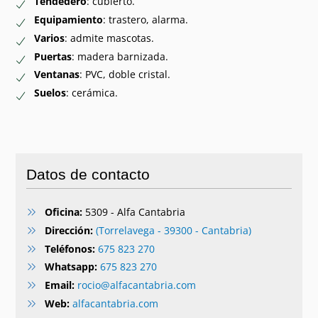
Tendedero
: cubierto.
Equipamiento
: trastero, alarma.
Varios
: admite mascotas.
Puertas
: madera barnizada.
Ventanas
: PVC, doble cristal.
Suelos
: cerámica.
Datos de contacto
Oficina:
5309 - Alfa Cantabria
Dirección:
(Torrelavega - 39300 - Cantabria)
Teléfonos:
675 823 270
Whatsapp:
675 823 270
Email:
rocio@alfacantabria.com
Web:
alfacantabria.com