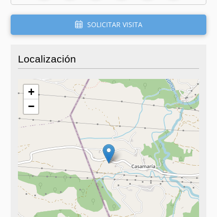
SOLICITAR VISITA
Localización
+
−