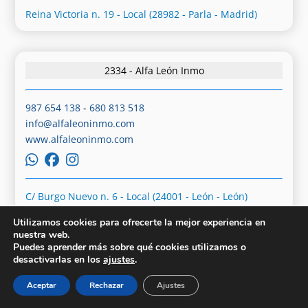
Reina Victoria n. 19 - Local (28982 - Parla - Madrid)
2334 - Alfa León Inmo
987 654 138
-
680 813 518
info@alfaleoninmo.com
www.alfaleoninmo.com
C/ Burgo Nuevo n. 6 - Local (24001 - León - León)
Utilizamos cookies para ofrecerte la mejor experiencia en
nuestra web.
Puedes aprender más sobre qué cookies utilizamos o
2340 - Alfa Residencial Seseña
desactivarlas en los
ajustes
.
Aceptar
Rechazar
Ajustes
825 850 648
-
614 214 958
marcosrojo@alfaresidencialsesena.com