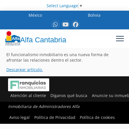
Select Language
▼
México
Bolivia
Alfa Cantabria
El funcionalismo inmobiliario es una nueva forma de
afrontar las relaciones dentro el sector.
Descargar artículo
.
Atención al cliente
Díganos qué busca
Anuncie su inmueb
Inmobiliaria de Administradores Alfa
Aviso legal
Política de Privacidad
Política de cookies