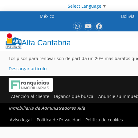
Select Language
▼
México
Bolivia
Alfa Cantabria
Los pisos para renovar son de partida un 20% más baratos que
Descargar artículo
Atención al cliente
Díganos qué busca
Anuncie su inmueb
Inmobiliaria de Administradores Alfa
Aviso legal
Política de Privacidad
Política de cookies