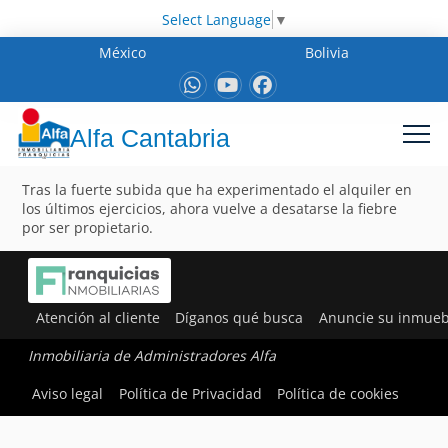
Select Language
▼
México
Bolivia
Alfa Cantabria
Tras la fuerte subida que ha experimentado el alquiler en
los últimos ejercicios, ahora vuelve a desatarse la fiebre
por ser propietario.
Atención al cliente
Díganos qué busca
Anuncie su inmueb
Inmobiliaria de Administradores Alfa
Aviso legal
Política de Privacidad
Política de cookies