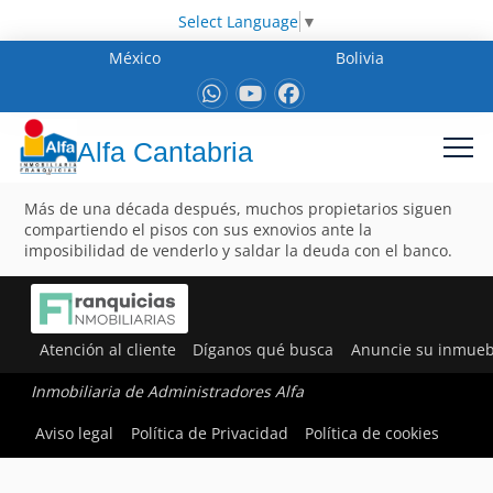
Select Language
▼
México
Bolivia
Alfa Cantabria
Más de una década después, muchos propietarios siguen
compartiendo el pisos con sus exnovios ante la
imposibilidad de venderlo y saldar la deuda con el banco.
Atención al cliente
Díganos qué busca
Anuncie su inmueb
Inmobiliaria de Administradores Alfa
Aviso legal
Política de Privacidad
Política de cookies