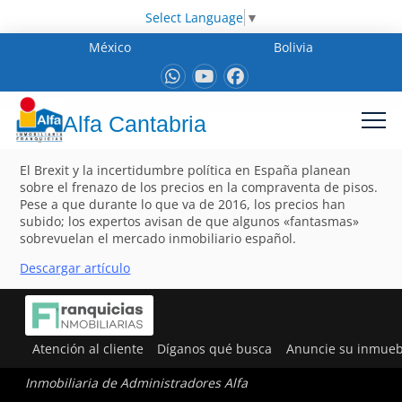
Select Language
▼
México
Bolivia
Alfa Cantabria
El Brexit y la incertidumbre política en España planean
sobre el frenazo de los precios en la compraventa de pisos.
Pese a que durante lo que va de 2016, los precios han
subido; los expertos avisan de que algunos «fantasmas»
sobrevuelan el mercado inmobiliario español.
Descargar artículo
Atención al cliente
Díganos qué busca
Anuncie su inmueb
Inmobiliaria de Administradores Alfa