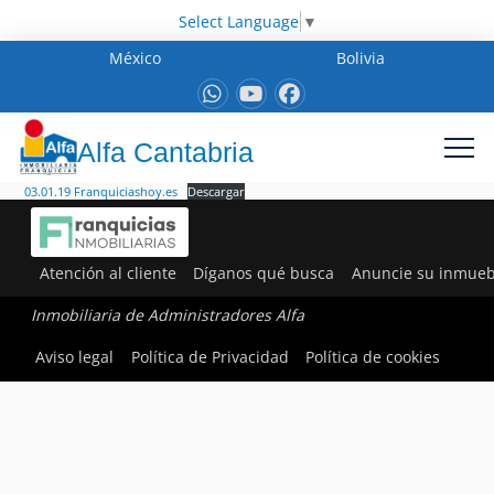
Select Language
▼
México
Bolivia
Alfa Cantabria
03.01.19 Franquiciashoy.es
Descargar
Atención al cliente
Díganos qué busca
Anuncie su inmueb
Inmobiliaria de Administradores Alfa
Aviso legal
Política de Privacidad
Política de cookies