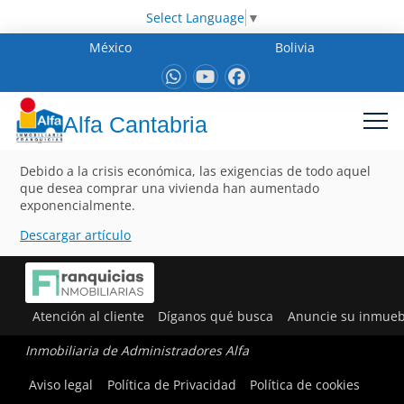
Select Language
▼
México
Bolivia
Alfa Cantabria
Debido a la crisis económica, las exigencias de todo aquel
que desea comprar una vivienda han aumentado
exponencialmente.
Descargar artículo
Atención al cliente
Díganos qué busca
Anuncie su inmueb
Inmobiliaria de Administradores Alfa
Aviso legal
Política de Privacidad
Política de cookies