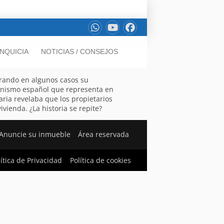
NQUICIA
NOTICIAS / CONSEJOS
orando en algunos casos su
rganismo español que representa en
aria revelaba que los propietarios
vienda. ¿La historia se repite?
Anuncie su inmueble
Área reservada
lítica de Privacidad
Política de cookies