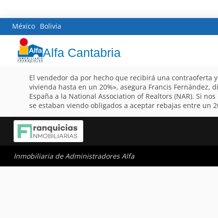
México
Bolivia
Alfa Cantabria
El vendedor da por hecho que recibirá una contraoferta 
vivienda hasta en un 20%», asegura Francis Fernández, di
España a la National Association of Realtors (NAR). Si no
se estaban viendo obligados a aceptar rebajas entre un 20
Inmobiliaria de Administradores Alfa