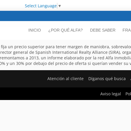
Select Language
▼
INICIO
¿POR QUÉ ALFA?
DEBE SABER
FRA
y fija un precio superior para tener margen de maniobra, sobreval
rector general de Spanish International Realty Alliance (SIRA), o
s remontamos a 2013, un informe elaborado por la red Alfa Inmobili
% y un 30% por debajo del precio de oferta si querían vender su vi
Atención al cliente
Díganos qué busca
Aviso legal
Po