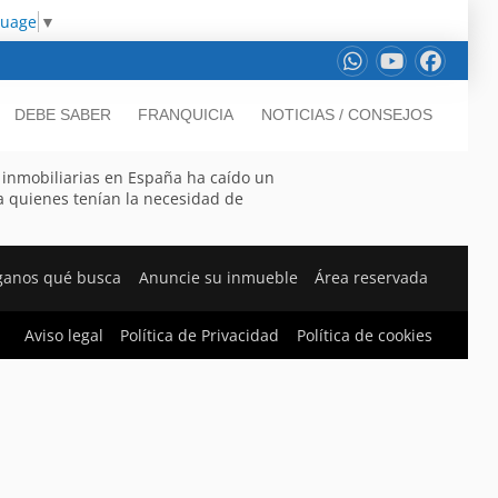
guage
▼
DEBE SABER
FRANQUICIA
NOTICIAS / CONSEJOS
 inmobiliarias en España ha caído un
 quienes tenían la necesidad de
ganos qué busca
Anuncie su inmueble
Área reservada
Aviso legal
Política de Privacidad
Política de cookies