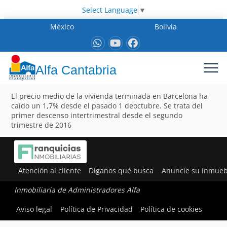
Select Language
▼
México
Bolivia
Alfa Cantabria
El precio medio de la vivienda terminada en Barcelona ha
caído un 1,7% desde el pasado 1 deoctubre. Se trata del
primer descenso intertrimestral desde el segundo
trimestre de 2016
Atención al cliente
Díganos qué busca
Anuncie su inmueb
Inmobiliaria de Administradores Alfa
Aviso legal
Política de Privacidad
Política de cookies