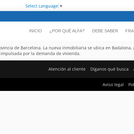
Select Language
▼
INICIO
¿POR QUÉ ALFA?
DEBE SABER
FRA
rovincia de Barcelona. La nueva inmobiliaria se ubica en Badalona,
e impulsada por la demanda de vivienda.
Atención al cliente
Díganos qué busca
Aviso legal
Po