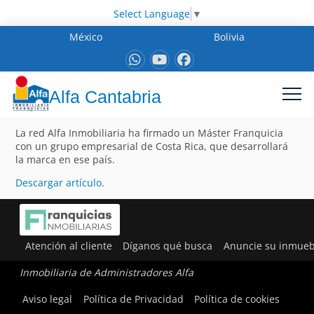
Select Language
▼
México
Bolivia
Alfa Cantabria
La red Alfa Inmobiliaria ha firmado un Máster Franquicia
con un grupo empresarial de Costa Rica, que desarrollará
la marca en ese país.
Descargar artículo
.
Atención al cliente
Díganos qué busca
Anuncie su inmueb
Inmobiliaria de Administradores Alfa
Aviso legal
Política de Privacidad
Política de cookies