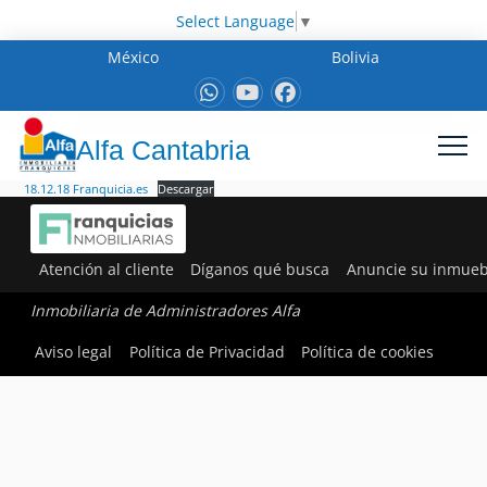
Select Language
▼
México
Bolivia
Alfa Cantabria
18.12.18 Franquicia.es
Descargar
Atención al cliente
Díganos qué busca
Anuncie su inmueb
Inmobiliaria de Administradores Alfa
Aviso legal
Política de Privacidad
Política de cookies