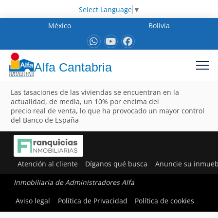
Select Language
▼
México
Bolivia
Alfa Cantabria
Las tasaciones de las viviendas se encuentran en la
actualidad, de media, un 10% por encima del
precio real de venta, lo que ha provocado un mayor control
del Banco de España
Atención al cliente
Díganos qué busca
Anuncie su inmueb
Inmobiliaria de Administradores Alfa
Aviso legal
Política de Privacidad
Política de cookies