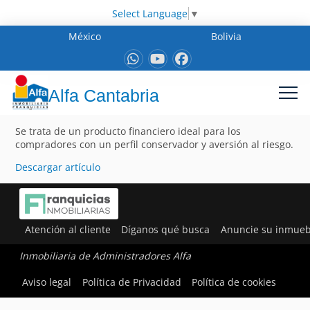
Select Language
▼
México
Bolivia
Alfa Cantabria
Se trata de un producto financiero ideal para los
compradores con un perfil conservador y aversión al riesgo.
Descargar artículo
Atención al cliente
Díganos qué busca
Anuncie su inmueb
Inmobiliaria de Administradores Alfa
Aviso legal
Política de Privacidad
Política de cookies