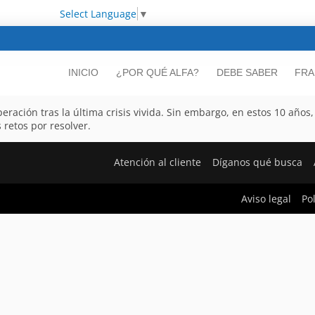
Select Language
▼
INICIO
¿POR QUÉ ALFA?
DEBE SABER
FRA
eración tras la última crisis vivida. Sin embargo, en estos 10 año
retos por resolver.
Atención al cliente
Díganos qué busca
Aviso legal
Po